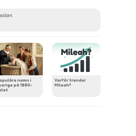
 sidan.
opulära namn i
Varför trendar
verige på 1880-
Mileah?
alet