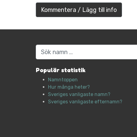
Kommentera / Lägg till info
Sök
Populär statistik
Namntoppen
Hur många heter?
Sveriges vanligaste namn?
Sveriges vanligaste efternamn?