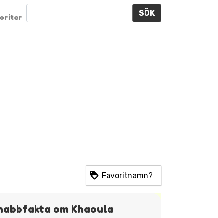
SÖK
oriter
Favoritnamn?
nabbfakta om Khaoula