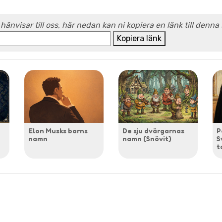
 hänvisar till oss, här nedan kan ni kopiera en länk till denna
Kopiera länk
Elon Musks barns
De sju dvärgarnas
P
namn
namn (Snövit)
S
t