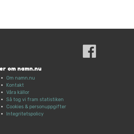
er om namn.nu
Om namn.nu
Kontakt
Våra källor
Så tog vi fram statistiken
Cookies & personuppgifter
Integritetspolicy