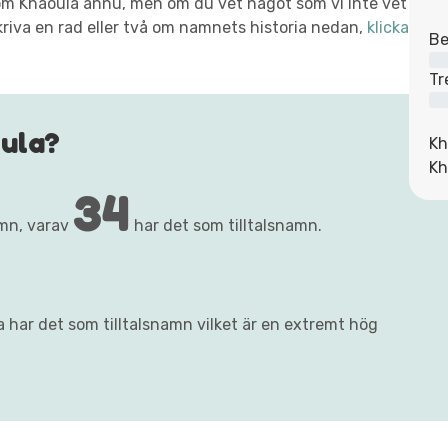
xt om Khaoula ännu, men om du vet något som vi inte vet
kriva en rad eller två om namnets historia nedan,
klicka
Be
Tr
ula?
Kh
Kh
34
mn, varav
har det som tilltalsnamn.
 har det som tilltalsnamn vilket är en extremt hög