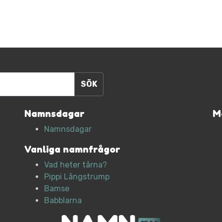
Namnsdagar
M
Namnsdagar
Vanliga namnfrågor
Vad heter tårna?
Pippi Långstrump
Bamse
Babblarna