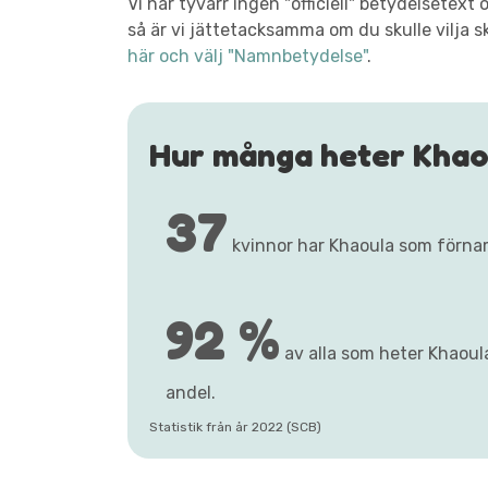
Vi har tyvärr ingen "officiell" betydelsete
så är vi jättetacksamma om du skulle vilja s
här och välj "Namnbetydelse"
.
Hur många heter Khao
37
kvinnor har Khaoula som förna
92 %
av alla som heter Khaoula
andel.
Statistik från år 2022 (SCB)