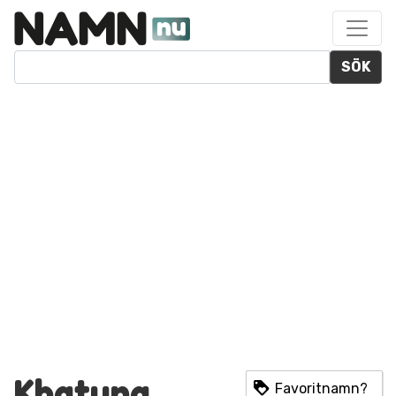
SÖK
Khatuna
Favoritnamn?