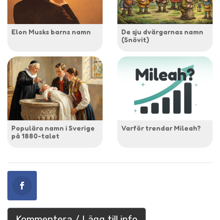
Elon Musks barns namn
De sju dvärgarnas namn
(Snövit)
Populära namn i Sverige
Varför trendar Mileah?
på 1880-talet
Kommentera / Lägg till info