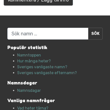
Sök
Populär statistik
Namntoppen
Hur många heter?
Sveriges vanligaste namn?
Sveriges vanligaste efternamn?
Namnsdagar
Namnsdagar
Vanliga namnfrågor
Vad heter tårna?