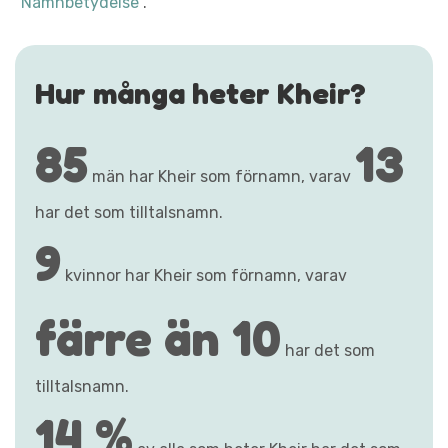
"Namnbetydelse"
.
Hur många heter Kheir?
85
13
män har Kheir som förnamn, varav
har det som tilltalsnamn.
9
kvinnor har Kheir som förnamn, varav
färre än 10
har det som
tilltalsnamn.
14 %