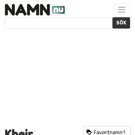
SÖK
Kheir
Favoritnamn?