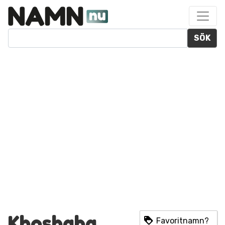
SÖK
Khoshaba
Favoritnamn?