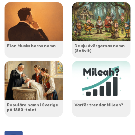
Elon Musks barns namn
De sju dvärgarnas namn
(Snövit)
Populära namn i Sverige
Varför trendar Mileah?
på 1880-talet