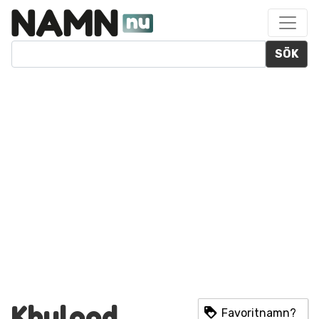
SÖK
Khulood
Favoritnamn?