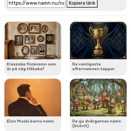
Kopiera länk
Klassiska flicknamn som
De vanligaste
är på väg tillbaka?
efternamnen tappar
Elon Musks barns namn
De sju dvärgarnas namn
(Snövit)