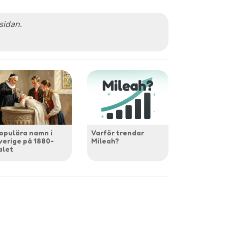
 sidan.
opulära namn i
Varför trendar
verige på 1880-
Mileah?
alet