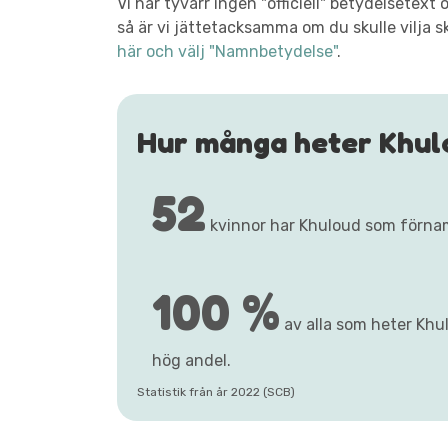
Vi har tyvärr ingen "officiell" betydelsete
så är vi jättetacksamma om du skulle vilja s
här och välj "Namnbetydelse"
.
Hur många heter Khul
52
kvinnor har Khuloud som förna
100 %
av alla som heter Khul
hög andel.
Statistik från år 2022 (SCB)