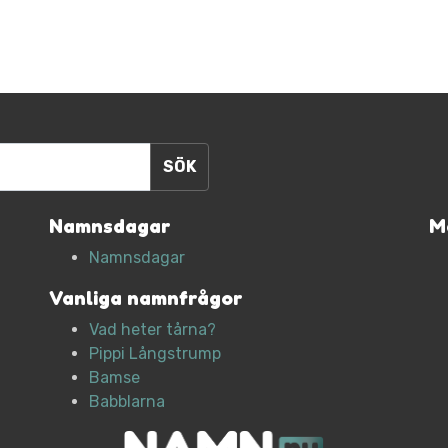
Namnsdagar
M
Namnsdagar
Vanliga namnfrågor
Vad heter tårna?
Pippi Långstrump
Bamse
Babblarna