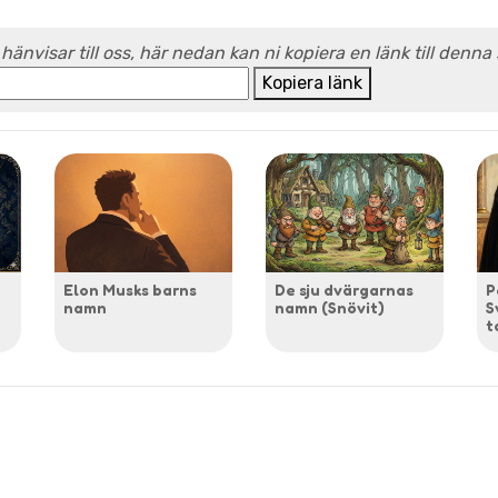
 hänvisar till oss, här nedan kan ni kopiera en länk till denna
Kopiera länk
Elon Musks barns
De sju dvärgarnas
P
namn
namn (Snövit)
S
t