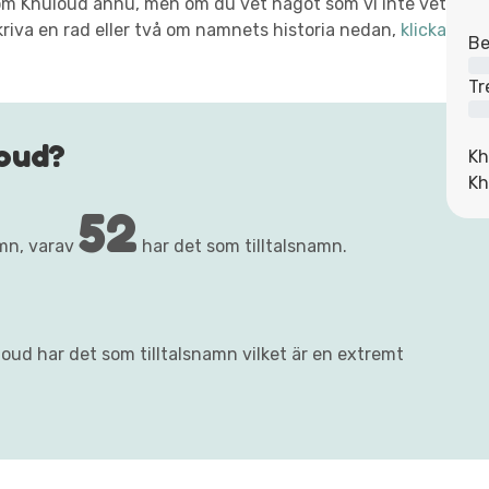
xt om Khuloud ännu, men om du vet något som vi inte vet
kriva en rad eller två om namnets historia nedan,
klicka
Be
Tr
oud?
Kh
Kh
52
mn, varav
har det som tilltalsnamn.
oud har det som tilltalsnamn vilket är en extremt