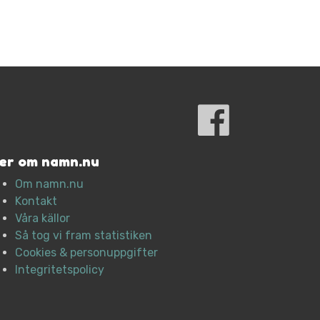
er om namn.nu
Om namn.nu
Kontakt
Våra källor
Så tog vi fram statistiken
Cookies & personuppgifter
Integritetspolicy