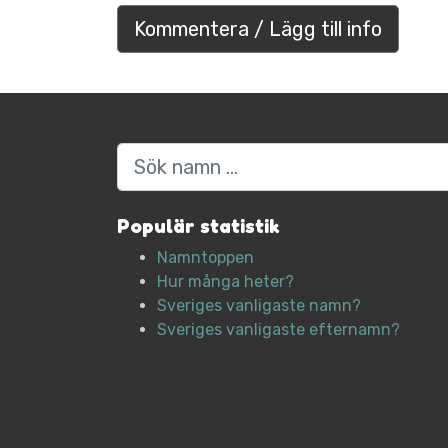
Kommentera / Lägg till info
Sök
Populär statistik
Namntoppen
Hur många heter?
Sveriges vanligaste namn?
Sveriges vanligaste efternamn?