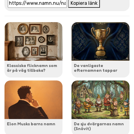
Kopiera länk
Klassiska flicknamn som
De vanligaste
är på väg tillbaka?
efternamnen tappar
Elon Musks barns namn
De sju dvärgarnas namn
(Snövit)