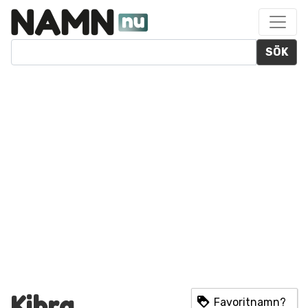
SÖK
Kibra
Favoritnamn?