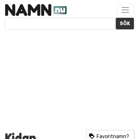
SÖK
Kidan
Favoritnamn?