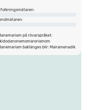
folkningsmätaren:
endmätaren:
danemariam på rövarspråket:
kidodanonemomaroriamom
danemariam baklänges blir: Mairamenadik