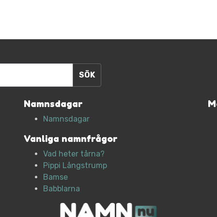
Namnsdagar
M
Namnsdagar
Vanliga namnfrågor
Vad heter tårna?
Pippi Långstrump
Bamse
Babblarna