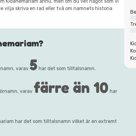
xt om Kidanemariam ännu, men om du vet något som vi
e vilja skriva en rad eller två om namnets historia
Be
Tr
anemariam?
Ki
Ko
5
Ki
rnamn, varav
har det som tilltalsnamn.
färre än 10
förnamn, varav
har
ariam har det som tilltalsnamn vilket är en extremt