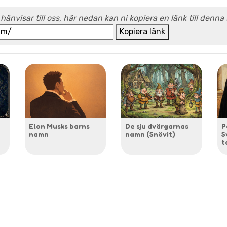
 hänvisar till oss, här nedan kan ni kopiera en länk till denna
Kopiera länk
Elon Musks barns
De sju dvärgarnas
P
namn
namn (Snövit)
S
t