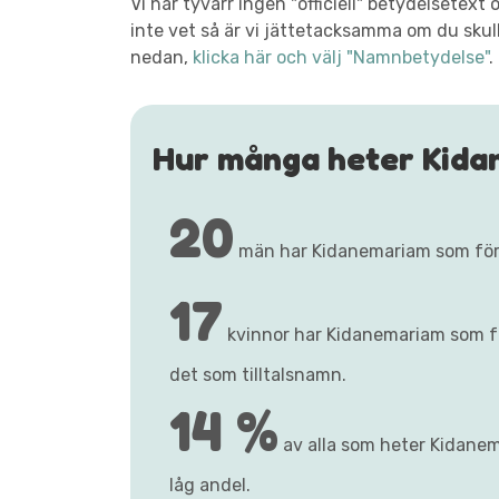
Vi har tyvärr ingen "officiell" betydelsete
inte vet så är vi jättetacksamma om du skull
nedan,
klicka här och välj "Namnbetydelse"
.
Hur många heter Kid
20
män har Kidanemariam som fö
17
kvinnor har Kidanemariam som 
det som tilltalsnamn.
14 %
av alla som heter Kidanem
låg andel.