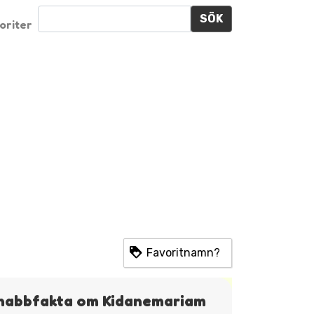
SÖK
oriter
Favoritnamn?
nabbfakta om Kidanemariam