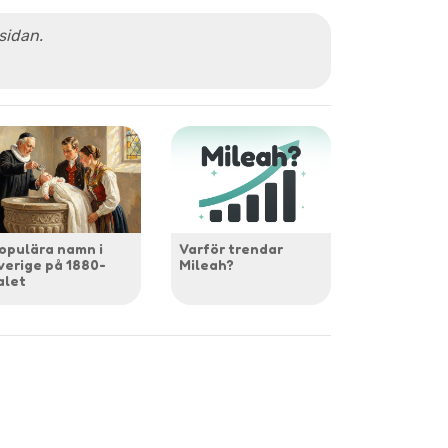
 sidan.
opulära namn i
Varför trendar
verige på 1880-
Mileah?
alet