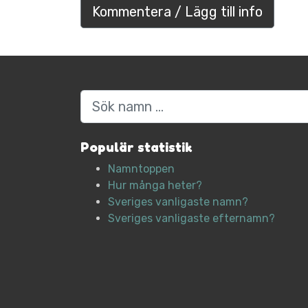
Kommentera / Lägg till info
Sök
Populär statistik
Namntoppen
Hur många heter?
Sveriges vanligaste namn?
Sveriges vanligaste efternamn?