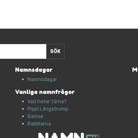
Namnsdagar
M
Namnsdagar
Vanliga namnfrågor
Vad heter tårna?
Pippi Långstrump
Bamse
Babblarna