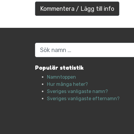
Kommentera / Lägg till info
Sök
Populär statistik
Namntoppen
Hur många heter?
Sveriges vanligaste namn?
Sveriges vanligaste efternamn?