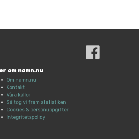
er om namn.nu
Om namn.nu
Kontakt
Våra källor
Så tog vi fram statistiken
Cookies & personuppgifter
Integritetspolicy