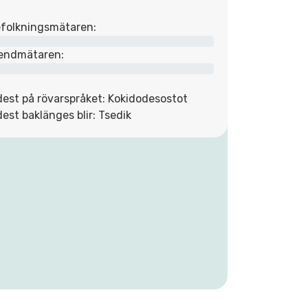
folkningsmätaren:
endmätaren:
dest på rövarspråket: Kokidodesostot
dest baklänges blir: Tsedik