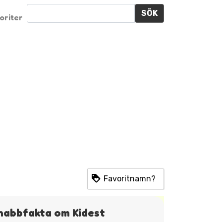
SÖK
oriter
Favoritnamn?
nabbfakta om Kidest