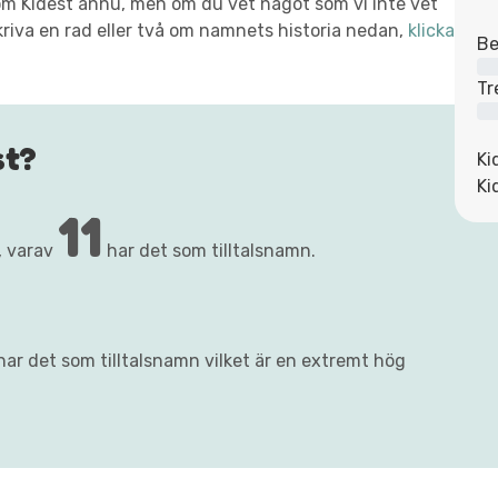
t om Kidest ännu, men om du vet något som vi inte vet
kriva en rad eller två om namnets historia nedan,
klicka
Be
Tr
st?
Ki
Ki
11
, varav
har det som tilltalsnamn.
har det som tilltalsnamn vilket är en extremt hög