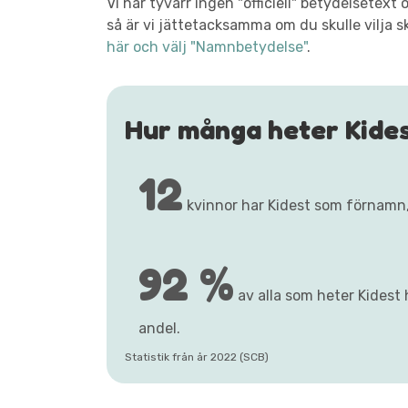
Vi har tyvärr ingen "officiell" betydelsetex
så är vi jättetacksamma om du skulle vilja s
här och välj "Namnbetydelse"
.
Hur många heter Kide
12
kvinnor har Kidest som förnamn
92 %
av alla som heter Kidest 
andel.
Statistik från år 2022 (SCB)