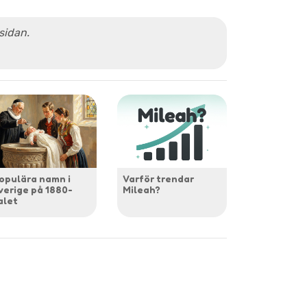
 sidan.
opulära namn i
Varför trendar
verige på 1880-
Mileah?
alet