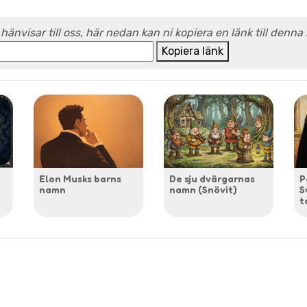
 hänvisar till oss, här nedan kan ni kopiera en länk till denna
Kopiera länk
Elon Musks barns
De sju dvärgarnas
P
namn
namn (Snövit)
S
t