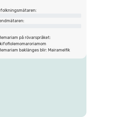
folkningsmätaren:
endmätaren:
flemariam på rövarspråket:
kifoflolemomaroriamom
flemariam baklänges blir: Mairamelfik