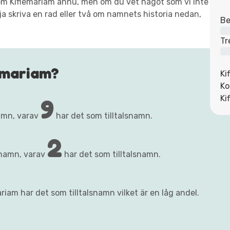
t om Kiflemariam ännu, men om du vet något som vi inte
ja skriva en rad eller två om namnets historia nedan,
Be
Tr
emariam?
Ki
Ko
9
Ki
amn, varav
har det som tilltalsnamn.
2
rnamn, varav
har det som tilltalsnamn.
riam har det som tilltalsnamn vilket är en låg andel.