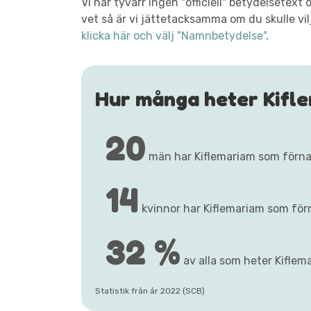
Vi har tyvärr ingen "officiell" betydelsetex
vet så är vi jättetacksamma om du skulle vil
klicka här och välj "Namnbetydelse"
.
Hur många heter Kifl
20
män har Kiflemariam som förn
14
kvinnor har Kiflemariam som fö
32 %
av alla som heter Kiflema
Statistik från år 2022 (SCB)