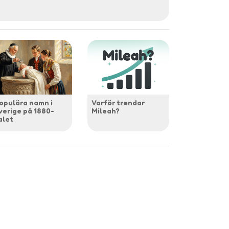
opulära namn i
Varför trendar
verige på 1880-
Mileah?
alet