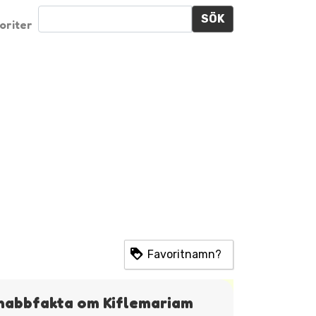
SÖK
oriter
Favoritnamn?
nabbfakta om Kiflemariam