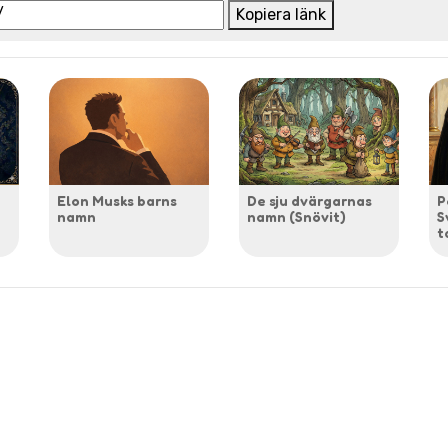
Kopiera länk
Elon Musks barns
De sju dvärgarnas
P
namn
namn (Snövit)
S
t