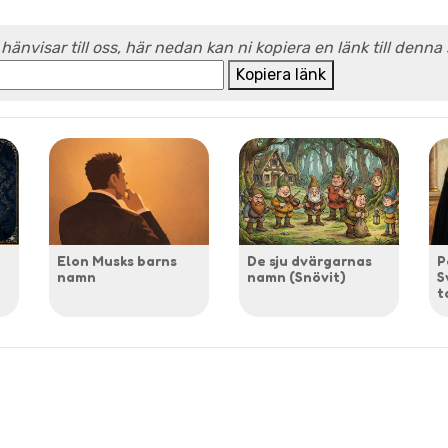
 hänvisar till oss, här nedan kan ni kopiera en länk till denna
Kopiera länk
Elon Musks barns
De sju dvärgarnas
P
namn
namn (Snövit)
S
t