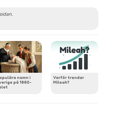
 sidan.
opulära namn i
Varför trendar
verige på 1880-
Mileah?
alet