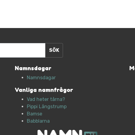
Namnsdagar
M
Namnsdagar
Vanliga namnfrågor
Vad heter tårna?
Pippi Långstrump
Bamse
Babblarna