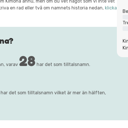
xt om Kimona ännu, men om du vet något som vi inte vet
kriva en rad eller två om namnets historia nedan,
klicka
Be
Tr
ona?
Ki
Ki
28
mn, varav
har det som tilltalsnamn.
har det som tilltalsnamn vilket är mer än hälften,