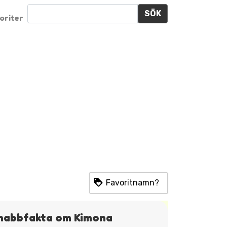
SÖK
oriter
Favoritnamn?
nabbfakta om Kimona