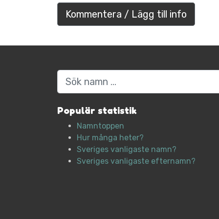
Kommentera / Lägg till info
Sök
Populär statistik
Namntoppen
Hur många heter?
Sveriges vanligaste namn?
Sveriges vanligaste efternamn?