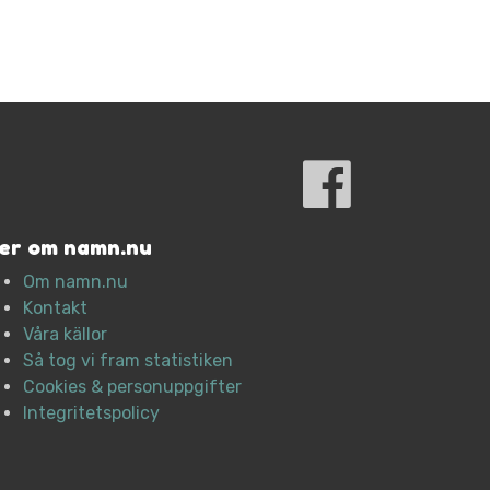
er om namn.nu
Om namn.nu
Kontakt
Våra källor
Så tog vi fram statistiken
Cookies & personuppgifter
Integritetspolicy