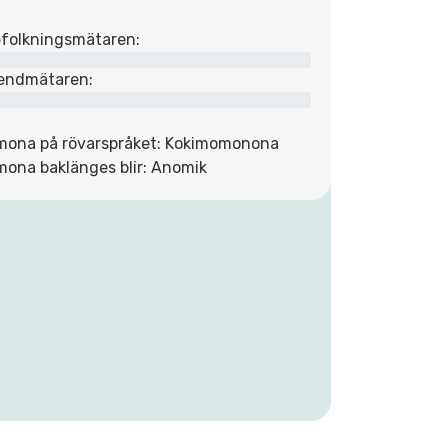
folkningsmätaren:
endmätaren:
mona på rövarspråket: Kokimomonona
mona baklänges blir: Anomik