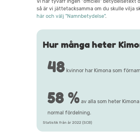
Vi har tyvärr ingen "officiell" betydelsete
så är vi jättetacksamma om du skulle vilja s
här och välj "Namnbetydelse"
.
Hur många heter Kim
48
kvinnor har Kimona som förna
58 %
av alla som heter Kimona 
normal fördelning.
Statistik från år 2022 (SCB)