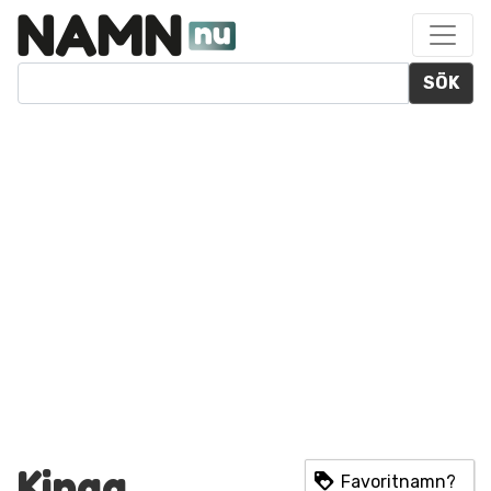
SÖK
Kinga
Favoritnamn?