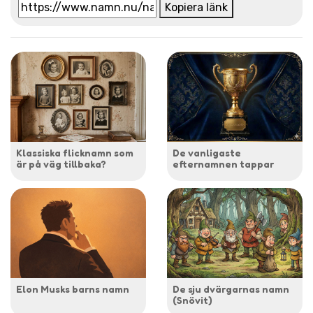
Kopiera länk
Klassiska flicknamn som
De vanligaste
är på väg tillbaka?
efternamnen tappar
Elon Musks barns namn
De sju dvärgarnas namn
(Snövit)