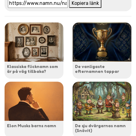
Kopiera länk
Klassiska flicknamn som
De vanligaste
är på väg tillbaka?
efternamnen tappar
Elon Musks barns namn
De sju dvärgarnas namn
(Snövit)