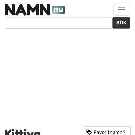
SÖK
Kittiya
Favoritnamn?