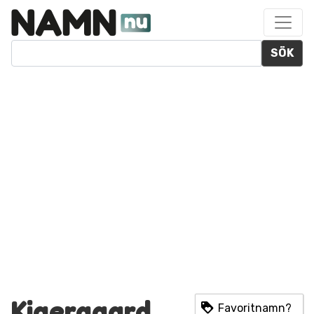
SÖK
Kjaergaard
Favoritnamn?