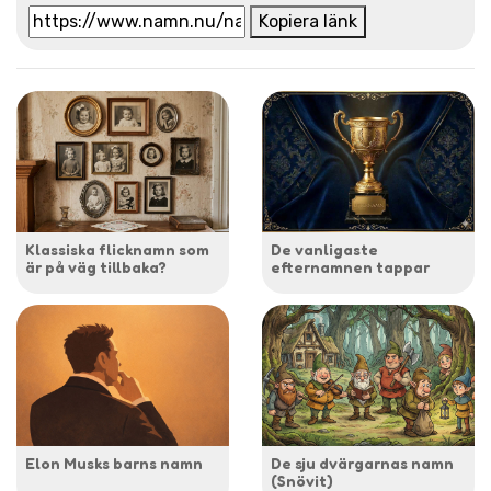
Kopiera länk
Klassiska flicknamn som
De vanligaste
är på väg tillbaka?
efternamnen tappar
Elon Musks barns namn
De sju dvärgarnas namn
(Snövit)