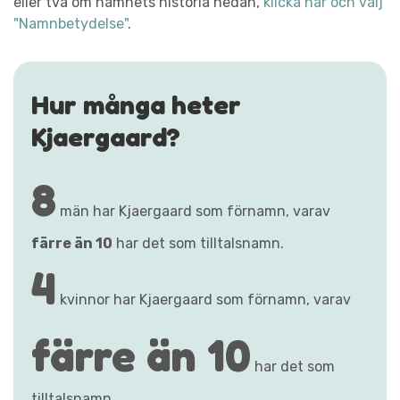
eller två om namnets historia nedan,
klicka här och välj
"Namnbetydelse"
.
Hur många heter
Kjaergaard?
8
män har Kjaergaard som förnamn, varav
färre än 10
har det som tilltalsnamn.
4
kvinnor har Kjaergaard som förnamn, varav
färre än 10
har det som
tilltalsnamn.