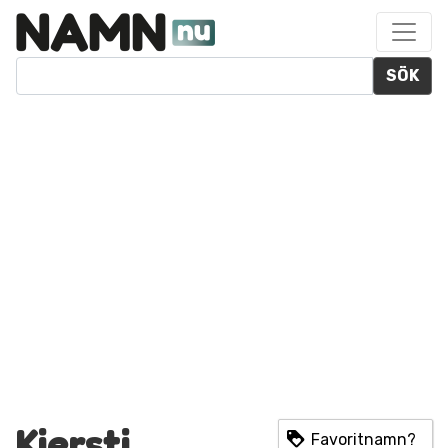
SÖK
Kjersti
Favoritnamn?