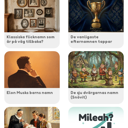
Klassiska flicknamn som
De vanligaste
är på väg tillbaka?
efternamnen tappar
Elon Musks barns namn
De sju dvärgarnas namn
(Snövit)