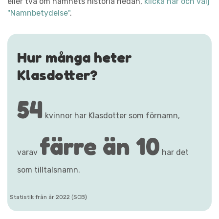
eller två om namnets historia nedan,
klicka här och välj
"Namnbetydelse"
.
Hur många heter
Klasdotter?
54
kvinnor har Klasdotter som förnamn,
färre än 10
varav
har det
som tilltalsnamn.
Statistik från år 2022 (SCB)