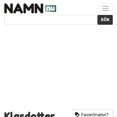
SÖK
Klasdotter
Favoritnamn?