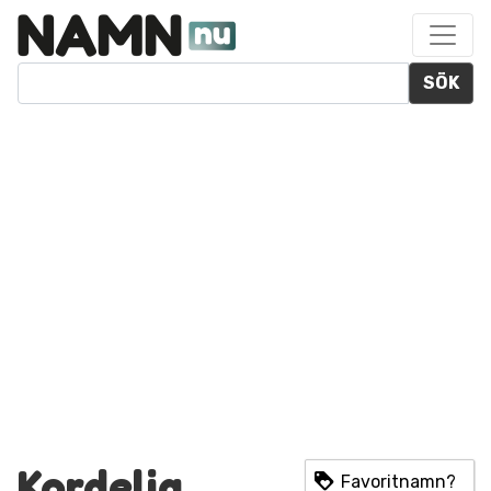
SÖK
Kordelia
Favoritnamn?