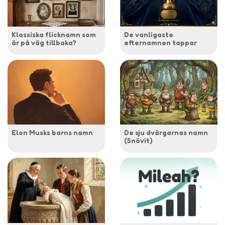
Klassiska flicknamn som
De vanligaste
är på väg tillbaka?
efternamnen tappar
Elon Musks barns namn
De sju dvärgarnas namn
(Snövit)