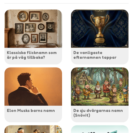
Klassiska flicknamn som
De vanligaste
är på väg tillbaka?
efternamnen tappar
Elon Musks barns namn
De sju dvärgarnas namn
(Snövit)