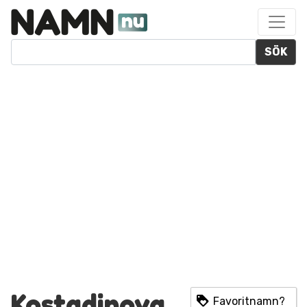
SÖK
Kostadinova
Favoritnamn?