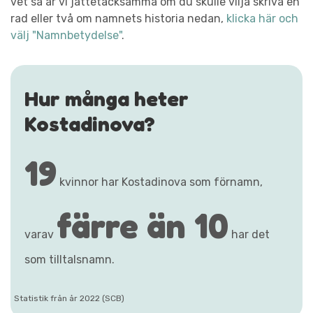
vet så är vi jättetacksamma om du skulle vilja skriva en
rad eller två om namnets historia nedan,
klicka här och
välj "Namnbetydelse"
.
Hur många heter
Kostadinova?
19
kvinnor har Kostadinova som förnamn,
färre än 10
varav
har det
som tilltalsnamn.
Statistik från år 2022 (SCB)