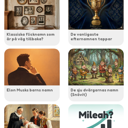
Klassiska flicknamn som
De vanligaste
är på väg tillbaka?
efternamnen tappar
Elon Musks barns namn
De sju dvärgarnas namn
(Snövit)