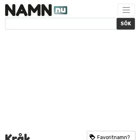
SÖK
Kråk
Favoritnamn?