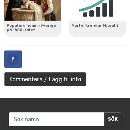
Populära namn i Sverige
Varför trendar Mileah?
på 1880-talet
Kommentera / Lägg till info
Sök