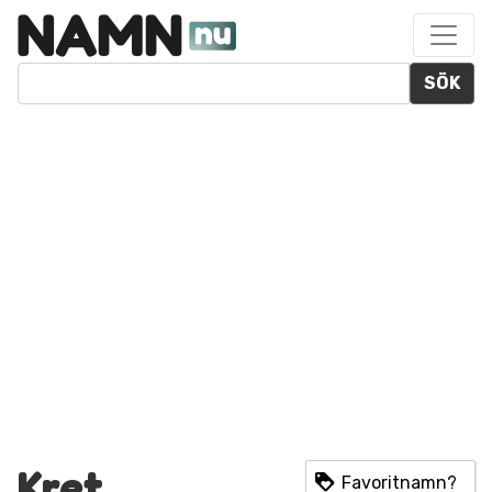
SÖK
Kret
Favoritnamn?