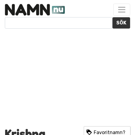
SÖK
Krishna
Favoritnamn?