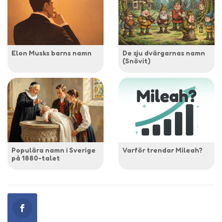
Elon Musks barns namn
De sju dvärgarnas namn
(Snövit)
Populära namn i Sverige
Varför trendar Mileah?
på 1880-talet