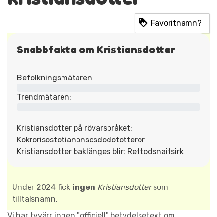
Favoritnamn?
Snabbfakta om Kristiansdotter
Befolkningsmätaren:
Trendmätaren:
Kristiansdotter på rövarspråket:
Kokrorisostotianonsosdodototteror
Kristiansdotter baklänges blir: Rettodsnaitsirk
Under 2024 fick
ingen
Kristiansdotter
som
tilltalsnamn.
Vi har tyvärr ingen "officiell" betydelsetext om