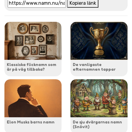
Kopiera länk
Klassiska flicknamn som
De vanligaste
är på väg tillbaka?
efternamnen tappar
Elon Musks barns namn
De sju dvärgarnas namn
(Snövit)