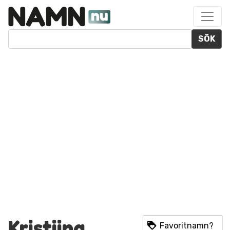
SÖK
Kristiina
Favoritnamn?