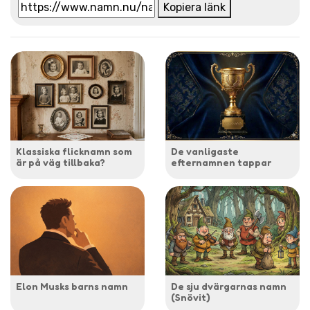
Kopiera länk
Klassiska flicknamn som
De vanligaste
är på väg tillbaka?
efternamnen tappar
Elon Musks barns namn
De sju dvärgarnas namn
(Snövit)