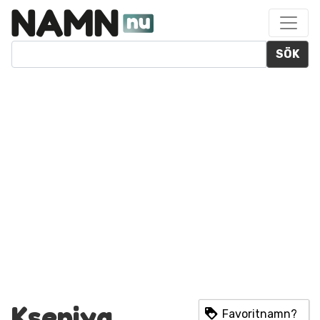
SÖK
Kseniya
Favoritnamn?