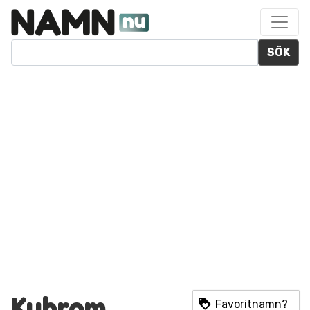
SÖK
Kubrom
Favoritnamn?