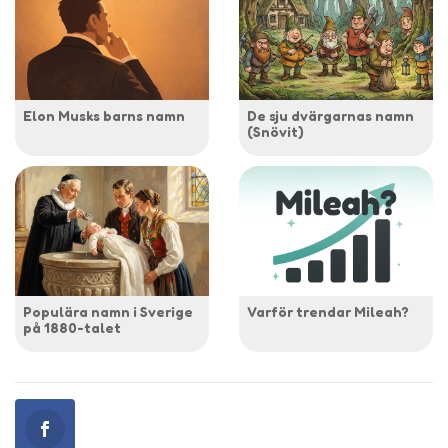
Elon Musks barns namn
De sju dvärgarnas namn
(Snövit)
Populära namn i Sverige
Varför trendar Mileah?
på 1880-talet