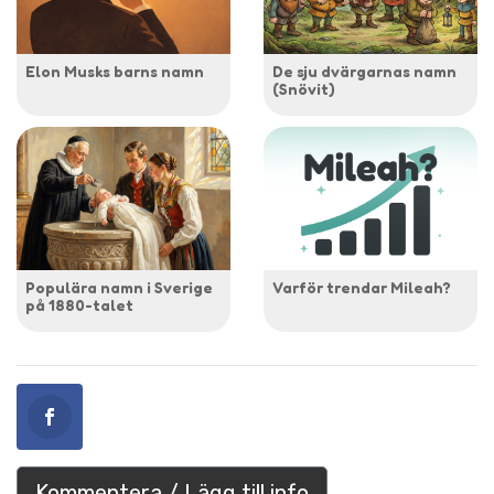
Elon Musks barns namn
De sju dvärgarnas namn
(Snövit)
Populära namn i Sverige
Varför trendar Mileah?
på 1880-talet
Kommentera / Lägg till info