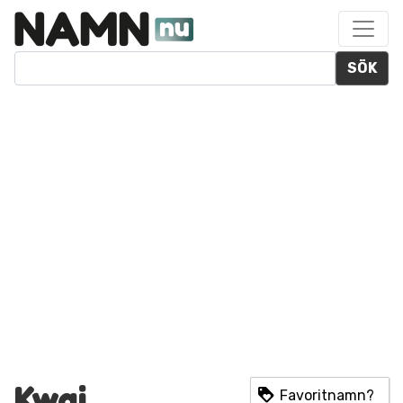
SÖK
Kwai
Favoritnamn?