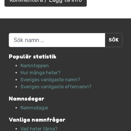
Sök
Populär statistik
Namntoppen
Hur många heter?
Sveriges vanligaste namn?
Sveriges vanligaste efternamn?
Namnsdagar
Namnsdagar
Vanliga namnfrågor
Vad heter tårna?