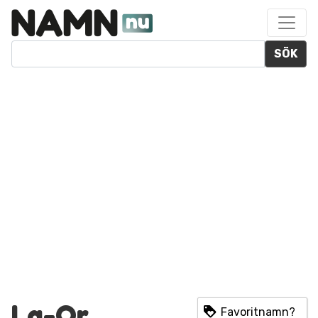
SÖK
La-Or
Favoritnamn?