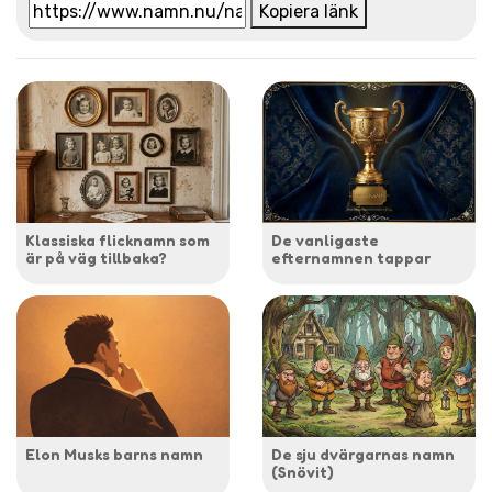
Kopiera länk
Klassiska flicknamn som
De vanligaste
är på väg tillbaka?
efternamnen tappar
Elon Musks barns namn
De sju dvärgarnas namn
(Snövit)