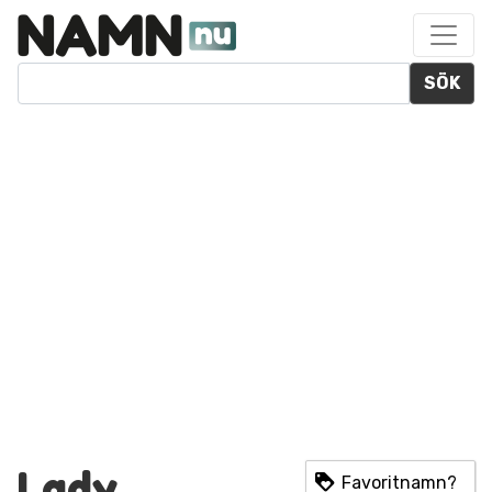
SÖK
Lady
Favoritnamn?