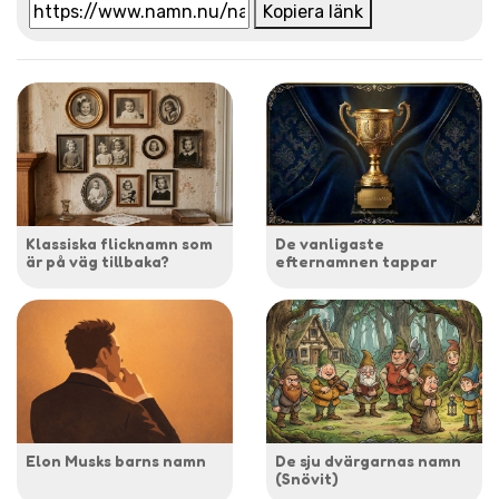
Kopiera länk
Klassiska flicknamn som
De vanligaste
är på väg tillbaka?
efternamnen tappar
Elon Musks barns namn
De sju dvärgarnas namn
(Snövit)