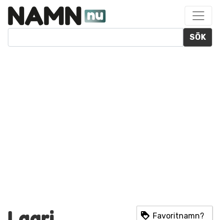
SÖK
Lagri
Favoritnamn?