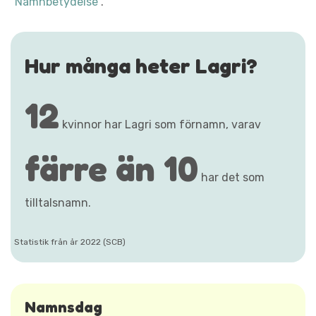
"Namnbetydelse"
.
Hur många heter Lagri?
12
kvinnor har Lagri som förnamn, varav
färre än 10
har det som
tilltalsnamn.
Statistik från år 2022 (SCB)
Namnsdag