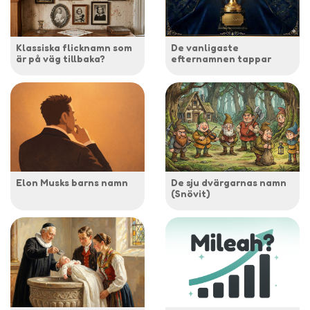
Klassiska flicknamn som
De vanligaste
är på väg tillbaka?
efternamnen tappar
Elon Musks barns namn
De sju dvärgarnas namn
(Snövit)