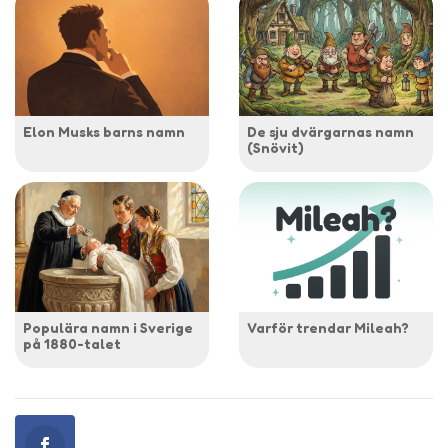
Elon Musks barns namn
De sju dvärgarnas namn
(Snövit)
Populära namn i Sverige
Varför trendar Mileah?
på 1880-talet