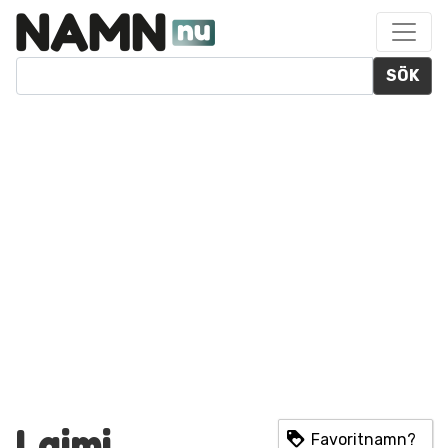
SÖK
Laimi
Favoritnamn?