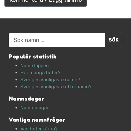
Sök
Populär statistik
Namntoppen
Hur många heter?
Sveriges vanligaste namn?
Sveriges vanligaste efternamn?
Namnsdagar
Namnsdagar
Vanliga namnfrågor
Vad heter tårna?