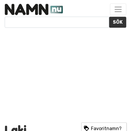
SÖK
Laki
Favoritnamn?