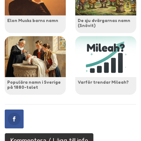
Elon Musks barns namn
De sju dvärgarnas namn
(Snövit)
Populära namn i Sverige
Varför trendar Mileah?
på 1880-talet
Kommentera / Lägg till info