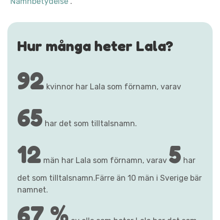
"Namnbetydelse"
.
Hur många heter Lala?
92
kvinnor har Lala som förnamn, varav
65
har det som tilltalsnamn.
12
5
män har Lala som förnamn, varav
har
det som tilltalsnamn.Färre än 10 män i Sverige bär
namnet.
67 %