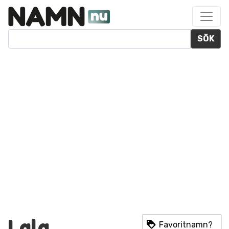
SÖK
Lala
Favoritnamn?