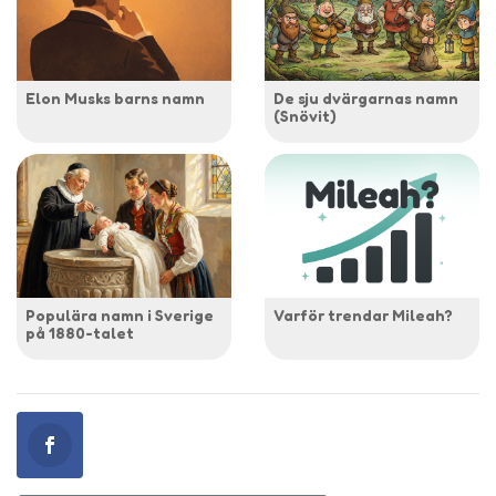
Elon Musks barns namn
De sju dvärgarnas namn
(Snövit)
Populära namn i Sverige
Varför trendar Mileah?
på 1880-talet