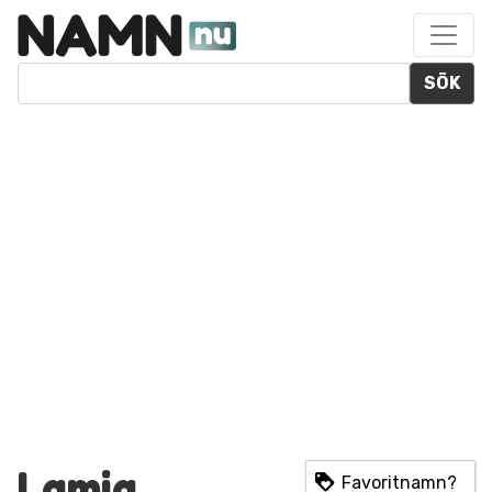
SÖK
Lamia
Favoritnamn?