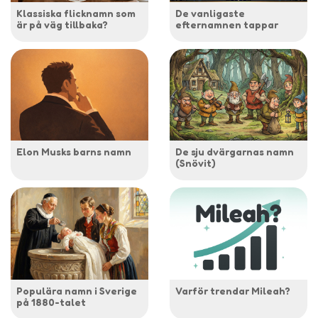
Klassiska flicknamn som
De vanligaste
är på väg tillbaka?
efternamnen tappar
Elon Musks barns namn
De sju dvärgarnas namn
(Snövit)
Populära namn i Sverige
Varför trendar Mileah?
på 1880-talet