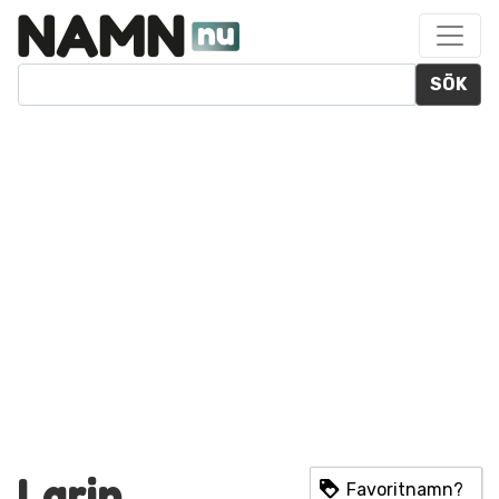
SÖK
Larin
Favoritnamn?