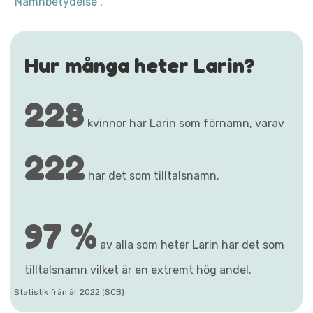
"Namnbetydelse"
.
Hur många heter Larin?
228
kvinnor har Larin som förnamn, varav
222
har det som tilltalsnamn.
97 %
av alla som heter Larin har det som
tilltalsnamn vilket är en extremt hög andel.
Statistik från år 2022 (SCB)