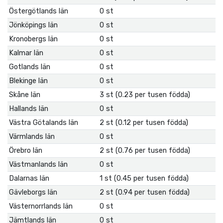
Östergötlands län
0 st
Jönköpings län
0 st
Kronobergs län
0 st
Kalmar län
0 st
Gotlands län
0 st
Blekinge län
0 st
Skåne län
3 st (0.23 per tusen födda)
Hallands län
0 st
Västra Götalands län
2 st (0.12 per tusen födda)
Värmlands län
0 st
Örebro län
2 st (0.76 per tusen födda)
Västmanlands län
0 st
Dalarnas län
1 st (0.45 per tusen födda)
Gävleborgs län
2 st (0.94 per tusen födda)
Västernorrlands län
0 st
Jämtlands län
0 st