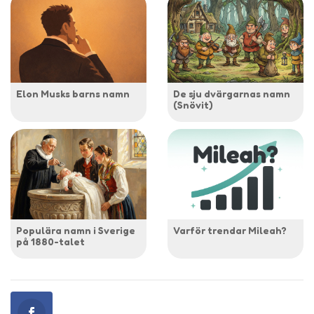
Elon Musks barns namn
De sju dvärgarnas namn
(Snövit)
Populära namn i Sverige
Varför trendar Mileah?
på 1880-talet