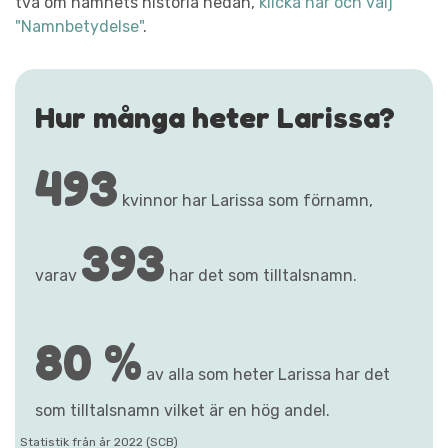
två om namnets historia nedan,
klicka här och välj
"Namnbetydelse"
.
Hur många heter Larissa?
493
kvinnor har Larissa som förnamn,
393
varav
har det som tilltalsnamn.
80 %
av alla som heter Larissa har det
som tilltalsnamn vilket är en hög andel.
Statistik från år 2022 (SCB)