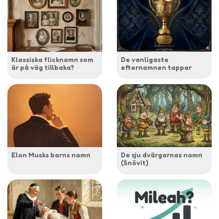
Klassiska flicknamn som
De vanligaste
är på väg tillbaka?
efternamnen tappar
Elon Musks barns namn
De sju dvärgarnas namn
(Snövit)