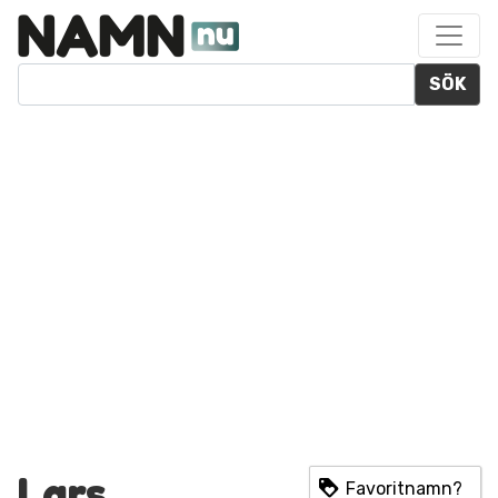
SÖK
Lars
Favoritnamn?