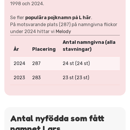
1998 och 2024.
Se fler
populära pojknamn på L här
.
På motsvarande plats (287) på namngivna flickor
under 2024 hittar vi
Melody
Antal namngivna (alla
År
Placering
stavningar)
2024
287
24 st (24 st)
2023
283
23 st (23 st)
Antal nyfödda som fått
namnet Lars