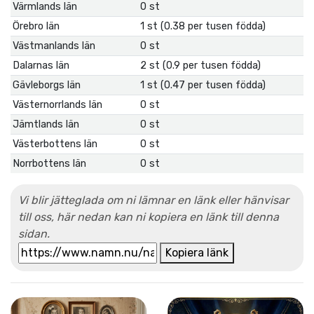
Värmlands län
0 st
Örebro län
1 st (0.38 per tusen födda)
Västmanlands län
0 st
Dalarnas län
2 st (0.9 per tusen födda)
Gävleborgs län
1 st (0.47 per tusen födda)
Västernorrlands län
0 st
Jämtlands län
0 st
Västerbottens län
0 st
Norrbottens län
0 st
Vi blir jätteglada om ni lämnar en länk eller hänvisar
till oss, här nedan kan ni kopiera en länk till denna
sidan.
Kopiera länk