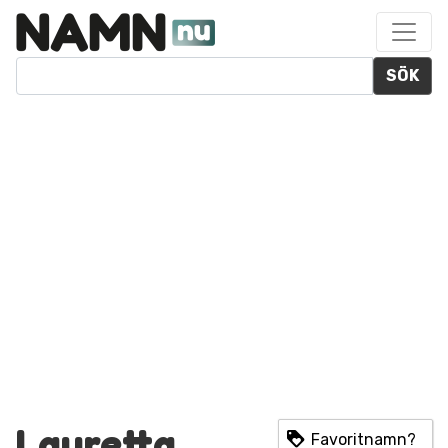
SÖK
Lauretta
Favoritnamn?