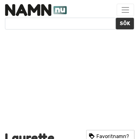
SÖK
Laurette
Favoritnamn?