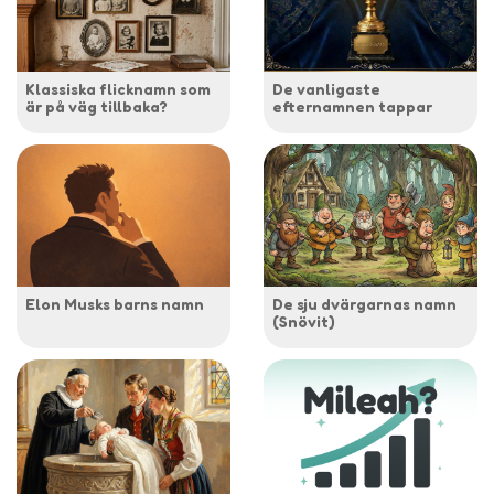
Klassiska flicknamn som
De vanligaste
är på väg tillbaka?
efternamnen tappar
Elon Musks barns namn
De sju dvärgarnas namn
(Snövit)