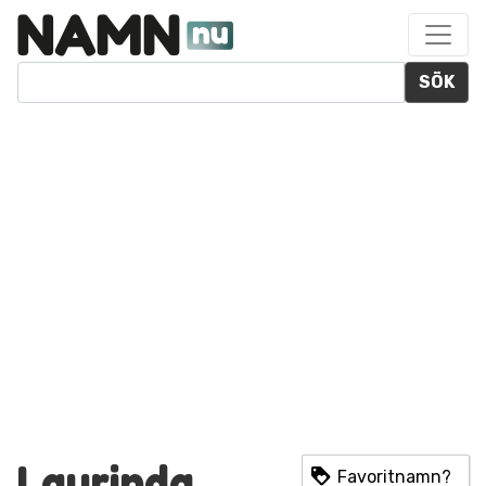
SÖK
Laurinda
Favoritnamn?