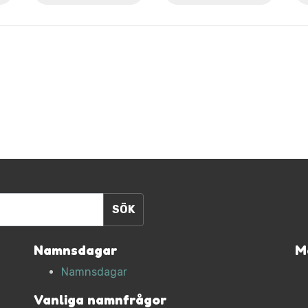
Namnsdagar
M
Namnsdagar
Vanliga namnfrågor