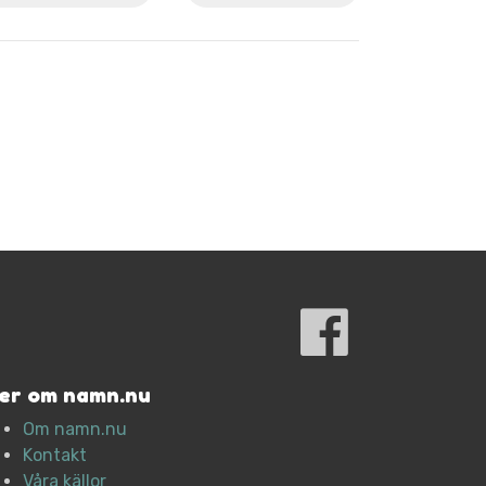
er om namn.nu
Om namn.nu
Kontakt
Våra källor