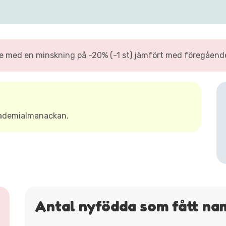
med en minskning på -20% (-1 st) jämfört med föregående å
kademialmanackan.
Antal nyfödda som fått na