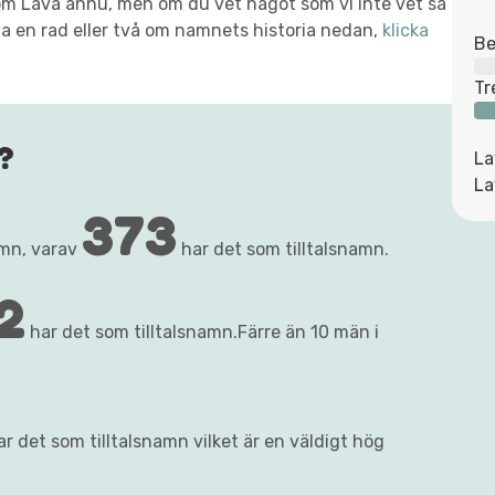
t om Lava ännu, men om du vet något som vi inte vet så
va en rad eller två om namnets historia nedan,
klicka
Be
Tr
?
La
La
373
mn, varav
har det som tilltalsnamn.
2
har det som tilltalsnamn.Färre än 10 män i
r det som tilltalsnamn vilket är en väldigt hög