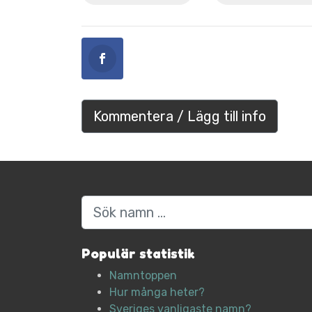
Kommentera / Lägg till info
Sök
Populär statistik
Namntoppen
Hur många heter?
Sveriges vanligaste namn?