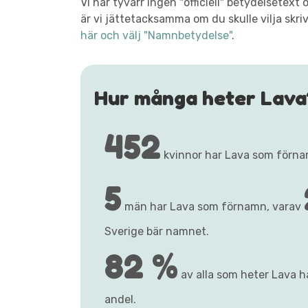
Vi har tyvärr ingen "officiell" betydelsetex
är vi jättetacksamma om du skulle vilja skri
här och välj "Namnbetydelse"
.
Hur många heter Lava
452
kvinnor har Lava som förna
5
män har Lava som förnamn, varav
Sverige bär namnet.
82 %
av alla som heter Lava ha
andel.