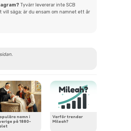
diagram?
Tyvärr levererar inte SCB
et vill säga; är du ensam om namnet ett år
 sidan.
opulära namn i
Varför trendar
verige på 1880-
Mileah?
alet