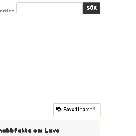
SÖK
oriter
Favoritnamn?
nabbfakta om Lava