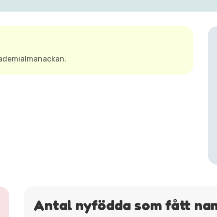
kademialmanackan.
Antal nyfödda som fått na