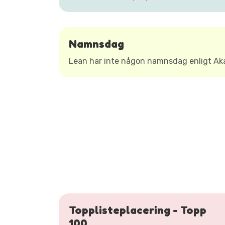
Namnsdag
Lean har inte någon namnsdag enligt A
Topplisteplacering - Topp
100