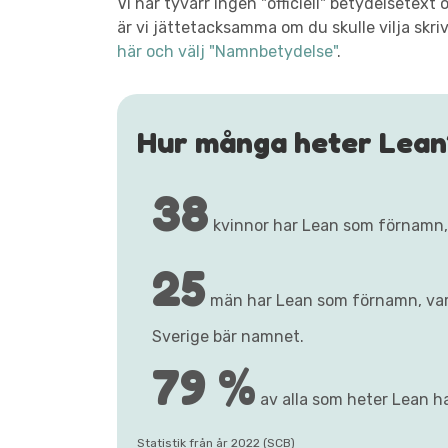
Vi har tyvärr ingen "officiell" betydelsetex
är vi jättetacksamma om du skulle vilja skri
här och välj "Namnbetydelse"
.
Hur många heter Lean
38
kvinnor har Lean som förnamn
25
män har Lean som förnamn, va
Sverige bär namnet.
79 %
av alla som heter Lean ha
Statistik från år 2022 (SCB)