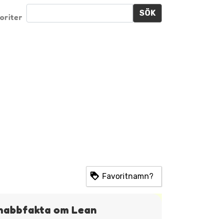
SÖK
oriter
Favoritnamn?
nabbfakta om Lean