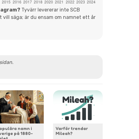
diagram?
Tyvärr levererar inte SCB
et vill säga; är du ensam om namnet ett år
 sidan.
opulära namn i
Varför trendar
verige på 1880-
Mileah?
alet