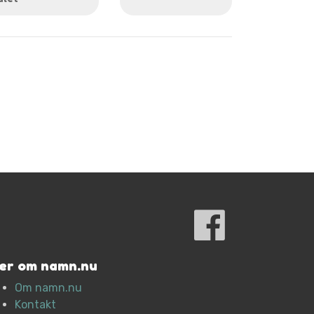
er om namn.nu
Om namn.nu
Kontakt