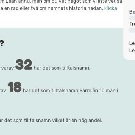
t om Lean ännu, men om du vet något som vi inte vet så
va en rad eller två om namnets historia nedan,
klicka
Be
Tr
?
Le
Le
32
, varav
har det som tilltalsnamn.
18
rav
har det som tilltalsnamn.Färre än 10 män i
r det som tilltalsnamn vilket är en hög andel.