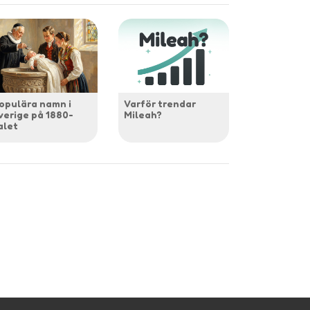
opulära namn i
Varför trendar
verige på 1880-
Mileah?
alet