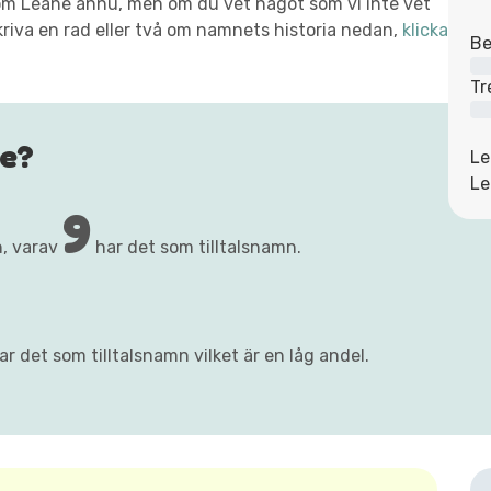
xt om Leane ännu, men om du vet något som vi inte vet
kriva en rad eller två om namnets historia nedan,
klicka
Be
Tr
e?
Le
Le
9
, varav
har det som tilltalsnamn.
r det som tilltalsnamn vilket är en låg andel.