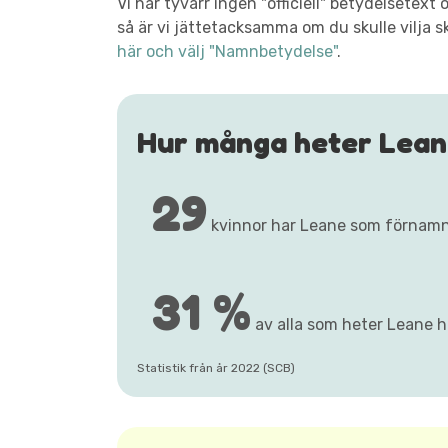
Vi har tyvärr ingen "officiell" betydelsete
så är vi jättetacksamma om du skulle vilja s
här och välj "Namnbetydelse"
.
Hur många heter Lean
29
kvinnor har Leane som förnamn
31 %
av alla som heter Leane ha
Statistik från år 2022 (SCB)