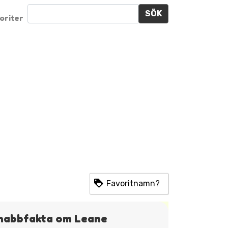
SÖK
oriter
Favoritnamn?
nabbfakta om Leane