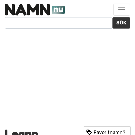
SÖK
Leann
Favoritnamn?