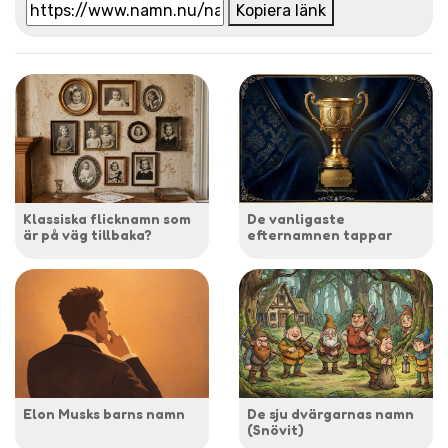
Kopiera länk
Klassiska flicknamn som
De vanligaste
är på väg tillbaka?
efternamnen tappar
Elon Musks barns namn
De sju dvärgarnas namn
(Snövit)