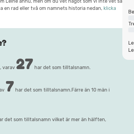
t om Leine ännu, men om du vet något som vi inte vet så
va en rad eller två om namnets historia nedan,
klicka
Be
Tr
e?
Le
Le
27
, varav
har det som tilltalsnamn.
7
rav
har det som tilltalsnamn.Färre än 10 män i
r det som tilltalsnamn vilket är mer än hälften,