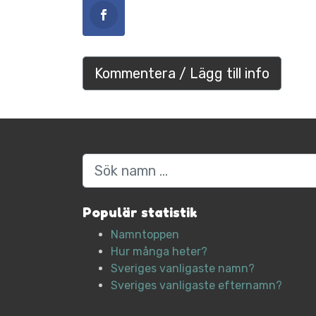
Kommentera / Lägg till info
Sök
Populär statistik
Namntoppen
Hur många heter?
Sveriges vanligaste namn?
Sveriges vanligaste efternamn?