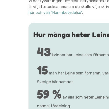
Vi har tyvärr ingen "officiell" betydelsetex
är vi jättetacksamma om du skulle vilja skri
här och välj "Namnbetydelse"
.
Hur många heter Lein
43
kvinnor har Leine som förnamn
15
män har Leine som förnamn, va
Sverige bär namnet.
59 %
av alla som heter Leine ha
normal fördelning.