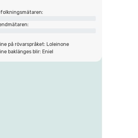
folkningsmätaren:
endmätaren:
ine på rövarspråket: Loleinone
ine baklänges blir: Eniel