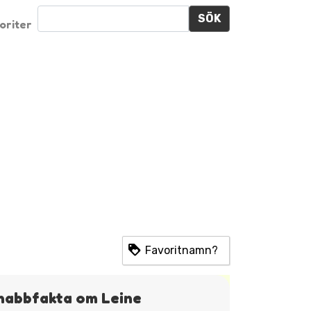
SÖK
oriter
Favoritnamn?
nabbfakta om Leine