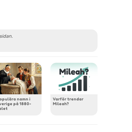
 sidan.
opulära namn i
Varför trendar
verige på 1880-
Mileah?
alet