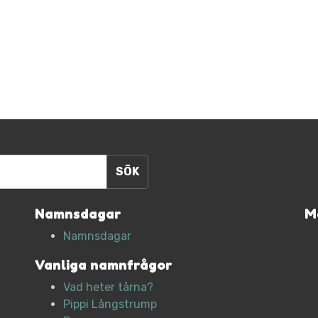
Namnsdagar
M
Namnsdagar
Vanliga namnfrågor
Vad heter tårna?
Pippi Långstrump