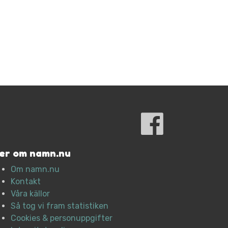
er om namn.nu
Om namn.nu
Kontakt
Våra källor
Så tog vi fram statistiken
Cookies & personuppgifter