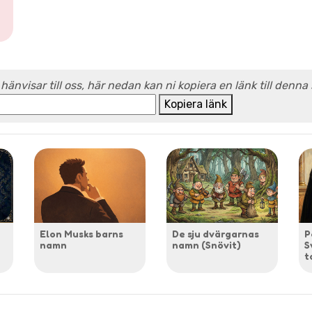
 hänvisar till oss, här nedan kan ni kopiera en länk till denna
Kopiera länk
Elon Musks barns
De sju dvärgarnas
P
namn
namn (Snövit)
S
t