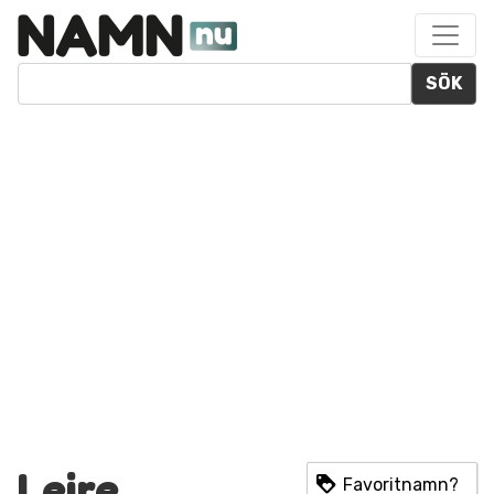
SÖK
Leire
Favoritnamn?