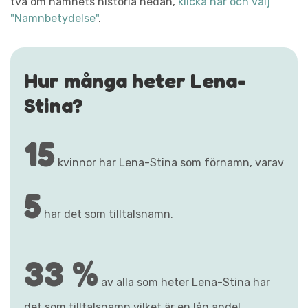
två om namnets historia nedan,
klicka här och välj
"Namnbetydelse"
.
Hur många heter Lena-
Stina?
15
kvinnor har Lena-Stina som förnamn, varav
5
har det som tilltalsnamn.
33 %
av alla som heter Lena-Stina har
det som tilltalsnamn vilket är en låg andel.