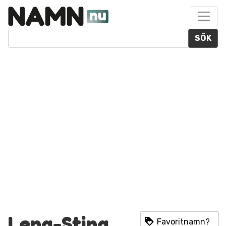
SÖK
Lena-Stina
Favoritnamn?