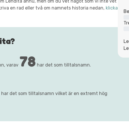
t om Lendita ännu, men om du vet något som vi inte vet
kriva en rad eller två om namnets historia nedan,
klicka
Be
Tr
ita?
Le
Le
78
mn, varav
har det som tilltalsnamn.
 har det som tilltalsnamn vilket är en extremt hög