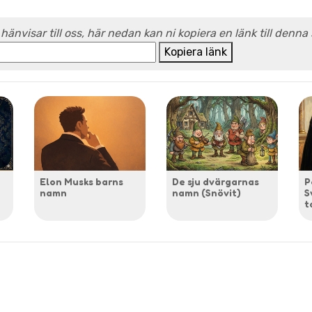
 hänvisar till oss, här nedan kan ni kopiera en länk till denna
Kopiera länk
Elon Musks barns
De sju dvärgarnas
P
namn
namn (Snövit)
S
t