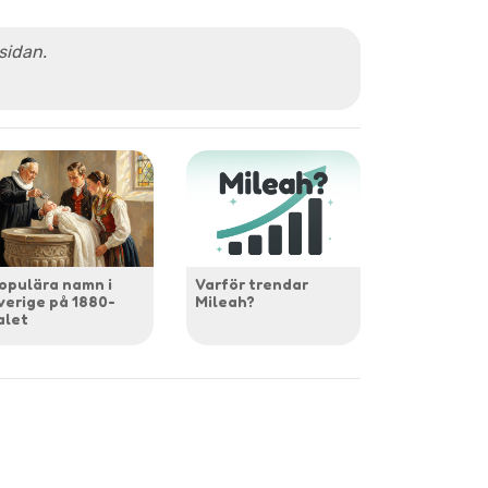
 sidan.
opulära namn i
Varför trendar
verige på 1880-
Mileah?
alet