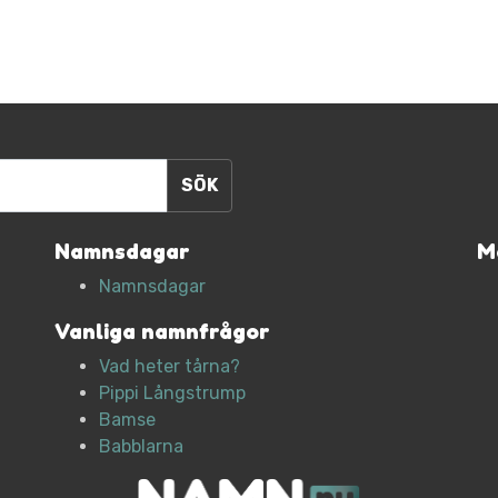
Namnsdagar
M
Namnsdagar
Vanliga namnfrågor
Vad heter tårna?
Pippi Långstrump
Bamse
Babblarna