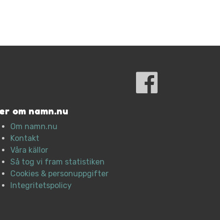
er om namn.nu
Om namn.nu
Kontakt
Våra källor
Så tog vi fram statistiken
Cookies & personuppgifter
Integritetspolicy