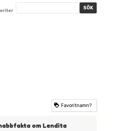
SÖK
oriter
Favoritnamn?
nabbfakta om Lendita