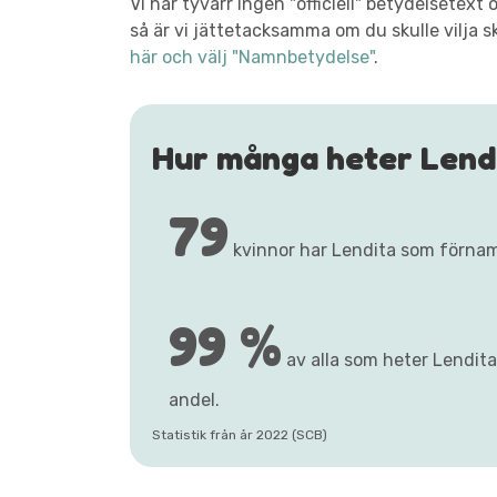
Vi har tyvärr ingen "officiell" betydelsetex
så är vi jättetacksamma om du skulle vilja s
här och välj "Namnbetydelse"
.
Hur många heter Lend
79
kvinnor har Lendita som förna
99 %
av alla som heter Lendita
andel.
Statistik från år 2022 (SCB)