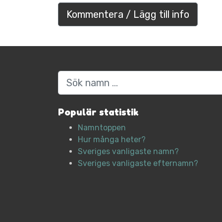
Kommentera / Lägg till info
Sök
Populär statistik
Namntoppen
Hur många heter?
Sveriges vanligaste namn?
Sveriges vanligaste efternamn?