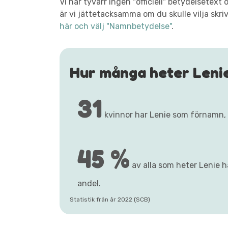
Vi har tyvärr ingen "officiell" betydelsetex
är vi jättetacksamma om du skulle vilja skri
här och välj "Namnbetydelse"
.
Hur många heter Leni
31
kvinnor har Lenie som förnamn,
45 %
av alla som heter Lenie ha
andel.
Statistik från år 2022 (SCB)