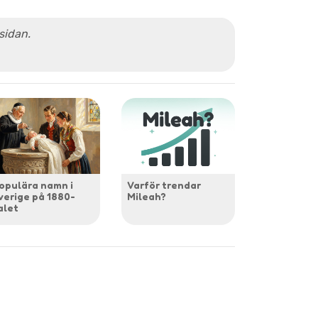
 sidan.
opulära namn i
Varför trendar
verige på 1880-
Mileah?
alet