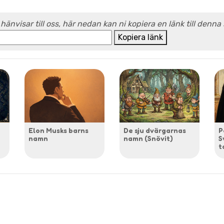
 hänvisar till oss, här nedan kan ni kopiera en länk till denna
Kopiera länk
Elon Musks barns
De sju dvärgarnas
P
namn
namn (Snövit)
S
t