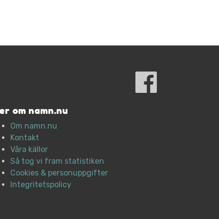
er om namn.nu
Om namn.nu
Kontakt
Våra källor
Så tog vi fram statistiken
Cookies & personuppgifter
Integritetspolicy