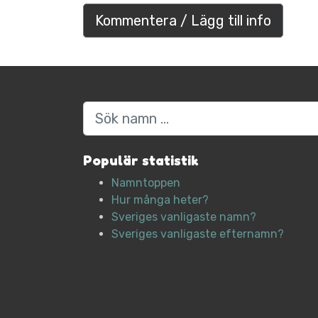
Kommentera / Lägg till info
Sök
Populär statistik
Namntoppen
Hur många heter?
Sveriges vanligaste namn?
Sveriges vanligaste efternamn?