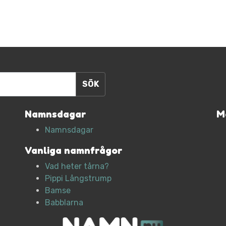
Namnsdagar
M
Namnsdagar
Vanliga namnfrågor
Vad heter tårna?
Pippi Långstrump
Bamse
Babblarna