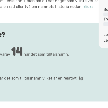
t om Lenie ännu, men om du vet något som vi inte vet så
va en rad eller två om namnets historia nedan,
klicka
Be
Tr
e?
Le
Le
14
 varav
har det som tilltalsnamn.
r det som tilltalsnamn vilket är en relativt låg