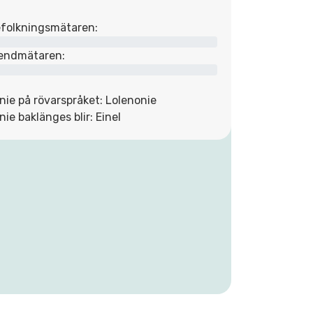
folkningsmätaren:
endmätaren:
nie på rövarspråket: Lolenonie
nie baklänges blir: Einel